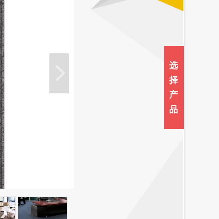
选
择
产
品